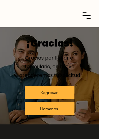
¡Gracias!
Gracias por llenar el
formulario, en breve
atenderemos tu solicitud
Regresar
Llamanos